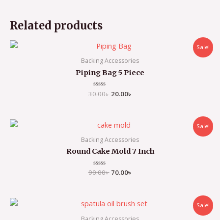
Related products
Sale!
Backing Accessories
Piping Bag 5 Piece
30.00
Rated
৳
20.00
৳
0
out
of
5
Sale!
Backing Accessories
Round Cake Mold 7 Inch
90.00
Rated
৳
70.00
৳
0
out
of
5
Sale!
Backing Accessories