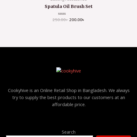
Spatula Oil Brush Set
250.00
Rated
৳
200.00
৳
0
out
of
5
Cookyhive is an Online Retail Shop in Bangladesh. We always
try to supply the best products to our customers at an
affordable price.
Search